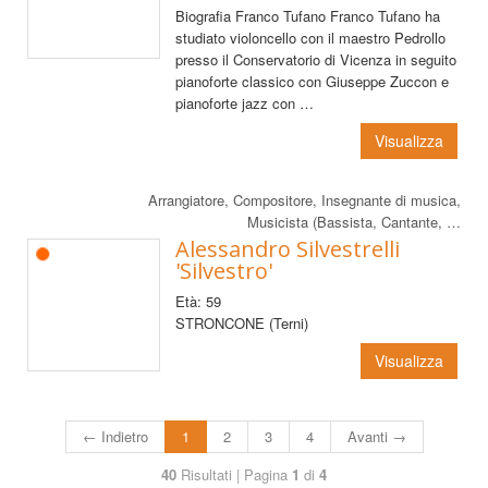
Biografia Franco Tufano Franco Tufano ha
studiato violoncello con il maestro Pedrollo
presso il Conservatorio di Vicenza in seguito
pianoforte classico con Giuseppe Zuccon e
pianoforte jazz con …
Visualizza
Arrangiatore, Compositore, Insegnante di musica,
Musicista (Bassista, Cantante, …
Alessandro Silvestrelli
'Silvestro'
Età: 59
STRONCONE (Terni)
Visualizza
← Indietro
1
2
3
4
Avanti →
40
Risultati | Pagina
1
di
4