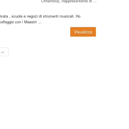
Chitarrista), Rappresentante di …
rivata , scuole e negozi di strumenti musicali. Ho
 solfeggio con i Maestri …
Visualizza
i →