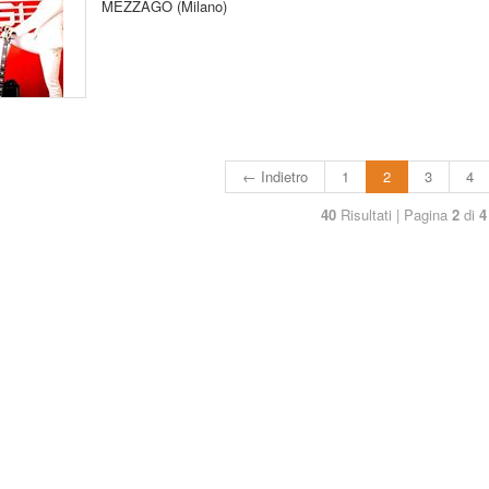
MEZZAGO (Milano)
← Indietro
1
2
3
4
40
Risultati | Pagina
2
di
4