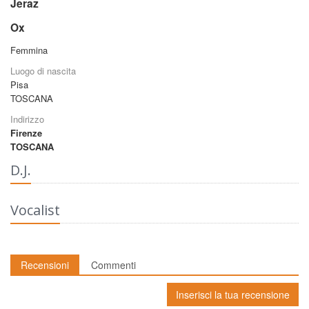
Jeraz
Ox
Femmina
Luogo di nascita
Pisa
TOSCANA
Indirizzo
Firenze
TOSCANA
D.J.
Vocalist
Recensioni
Commenti
Inserisci la tua recensione