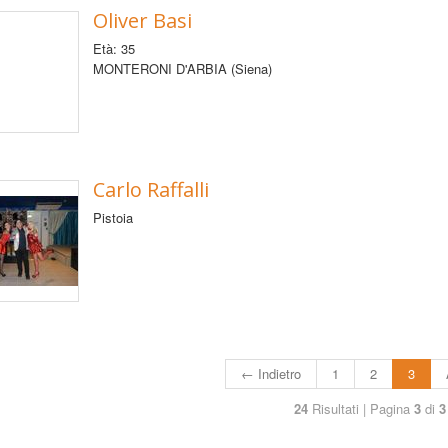
Oliver Basi
Età: 35
MONTERONI D'ARBIA (Siena)
Carlo Raffalli
Pistoia
← Indietro
1
2
3
24
Risultati | Pagina
3
di
3