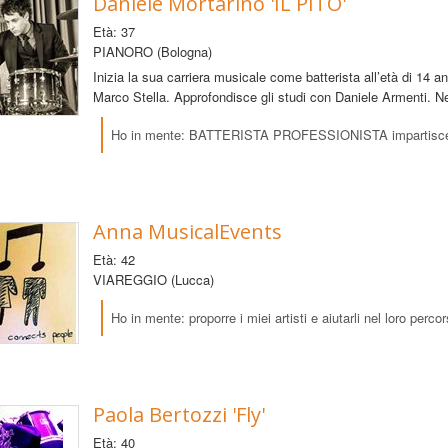
Daniele Mortarino 'IL PITO'
Età: 37
PIANORO (Bologna)
Inizia la sua carriera musicale come batterista all’età di 14 
Marco Stella. Approfondisce gli studi con Daniele Armenti. 
Ho in mente: BATTERISTA PROFESSIONISTA impartisce lezi
Anna MusicalEvents
Età: 42
VIAREGGIO (Lucca)
Ho in mente: proporre i miei artisti e aiutarli nel loro perco
Paola Bertozzi 'Fly'
Età: 40