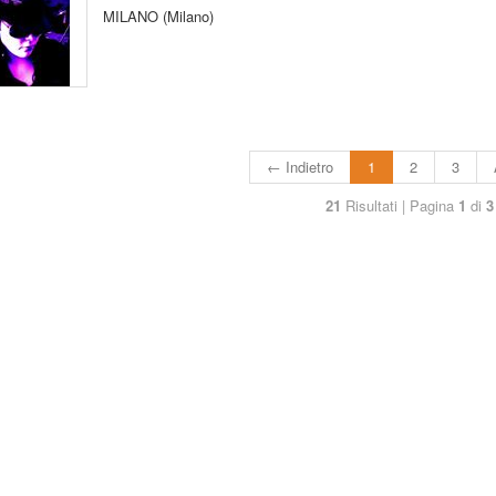
MILANO (Milano)
← Indietro
1
2
3
21
Risultati | Pagina
1
di
3