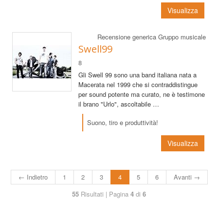
Visualizza
Recensione generica Gruppo musicale
Swell99
8
Gli Swell 99 sono una band italiana nata a
Macerata nel 1999 che si contraddistingue
per sound potente ma curato, ne è testimone
il brano "Urlo", ascoltabile …
Suono, tiro e produttività!
Visualizza
← Indietro
1
2
3
4
5
6
Avanti →
55
Risultati | Pagina
4
di
6