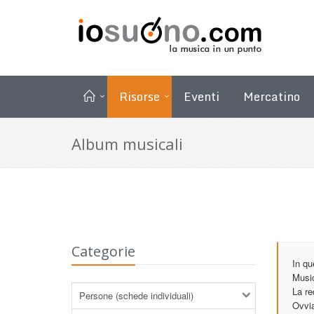
Risorse
Eventi
Mercatino
Album musicali
Categorie
In qu
Music
La re
Persone (schede individuali)
Ovvia