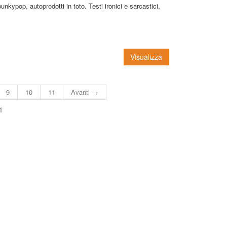
kypop, autoprodotti in toto. Testi ironici e sarcastici,
Visualizza
9
10
11
Avanti →
1