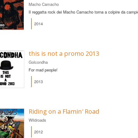
Macho Camacho
Il reggatta rock dei Macho Camacho torna a colpire da camp
2014
this is not a promo 2013
Golcondha
For mad people!
2013
Riding on a Flamin' Road
Wildroads
2012