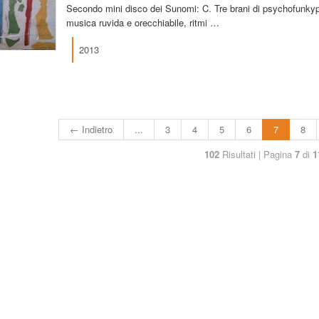
Secondo mini disco dei Sunomi: C. Tre brani di psychofunkypun
musica ruvida e orecchiabile, ritmi …
2013
← Indietro
...
3
4
5
6
7
8
102
Risultati | Pagina
7
di
1