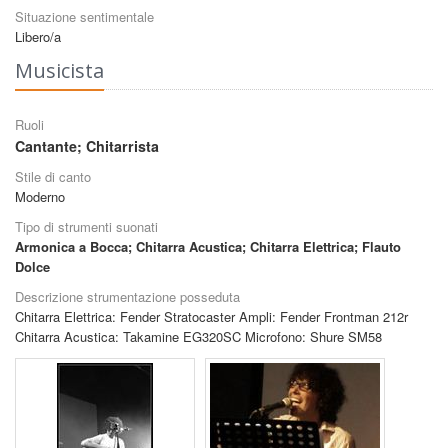
Situazione sentimentale
Libero/a
Musicista
Ruoli
Cantante
;
Chitarrista
Stile di canto
Moderno
Tipo di strumenti suonati
Armonica a Bocca
;
Chitarra Acustica
;
Chitarra Elettrica
;
Flauto
Dolce
Descrizione strumentazione posseduta
Chitarra Elettrica: Fender Stratocaster Ampli: Fender Frontman 212r
Chitarra Acustica: Takamine EG320SC Microfono: Shure SM58