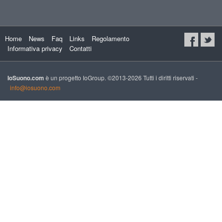
Home
News
Faq
Links
Regolamento
Informativa privacy
Contatti
IoSuono.com
è un progetto IoGroup. ©2013-2026 Tutti i diritti riservati -
info@iosuono.com
xs