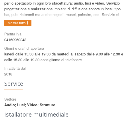
per lo spettacolo in ogni loro sfacettatura: audio, luci e video. Servizio
progettazione e realizzazione impianti di diffusione sonora in locali tipo
bar, pub, ristoranti ma anche negozi, musei, palestre, ecc. Servizio di
assistenza tecnica sia elettronica che dei trasduttori. Impianti hifi e
Mostra tutto
home cinema. Vendita di impianti audio professionali dove tutta
l'esperienza sul campo è mutuata per cosigliare il prodotto più adatto
Partita Iva
alle vostre esigenze.
04160960243
Giorni e orari di apertura
lunedì dalle 15.30 alle 19.30 da martedì al sabato dalle 9.00 alle 12.30 e
dalle 15.30 alle 19.30 consigliamo di telefonare
In attività dal
2018
Service
Settore
Audio
;
Luci
;
Video
;
Strutture
Istallatore multimediale