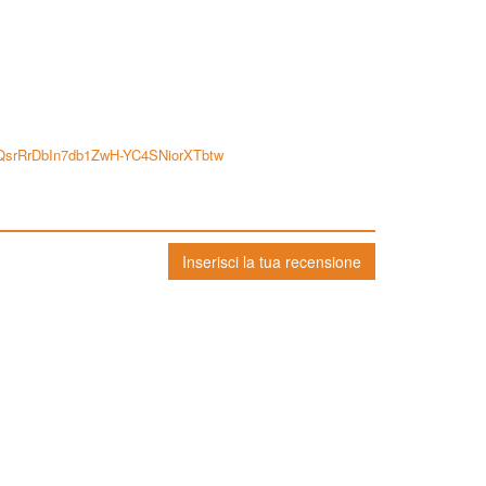
zyQsrRrDbIn7db1ZwH-YC4SNiorXTbtw
Inserisci la tua recensione