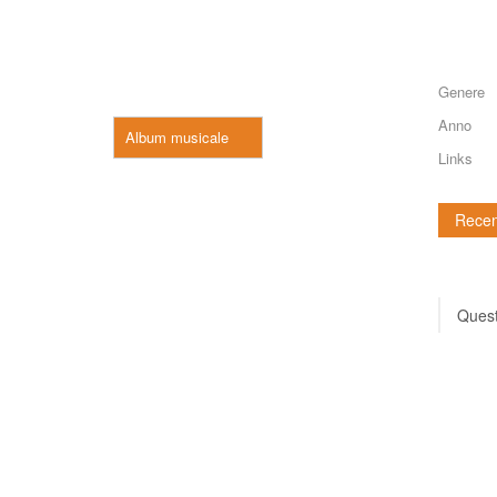
Genere
Anno
Album musicale
Links
Recen
Quest